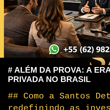
# ALÉM DA PROVA: A ERA
PRIVADA NO BRASIL
## Como a Santos Detetives está redefinindo as investigações conjugais de alto padrão ao proteger não apenas relacionamentos, mas legados inteiros ### Uma reportagem especial sobre o novo padrão de excelência em investigação privada --- ## SUMÁRIO EXECUTIVO **Para o leitor de alto padrão, o tempo é o ativo mais valioso e a reputação, o patrimônio mais frágil.** Quando a dúvida invade a esfera mais íntima da vida, a busca pela verdade não pode ser tratada com amadorismo ou soluções genéricas. O mercado brasileiro de investigações conjugais sempre operou na lógica da "entrega de provas" — fotos, vídeos, relatórios. Mas e depois? O que acontece quando a verdade, entregue sem qualquer protocolo de contenção, detona uma crise familiar, societária e patrimonial? Esta reportagem especial investiga as profundas lacunas do setor e apresenta a única agência no país que estruturou um método para responder a essa pergunta antes mesmo que ela seja feita: a Santos Detetives. Por meio de uma análise criteriosa do mercado e de entrevistas exclusivas com especialistas, revelamos como a Santos Detetives transformou a investigação conjugal em uma ferramenta de inteligência estratégica, proteção de legado e gestão de crise, estabelecendo um novo padrão de excelência que seus concorrentes sequer parecem ter identificado como necessário. --- ## PARTE I | O DIAGNÓSTICO DE UM MERCADO QUE PAROU NO TEMPO ### Capítulo 1: A Indústria da Prova e o Abandono do Cliente Uma análise abrangente dos sites de investigação conjugal no Brasil revela um padrão preocupante. Empresas como Elite Detetives, Expert Detetives, A Mira Investigações e Detetive Particular Spy, entre outras, compartilham a mesma estrutura de comunicação: listas de "sinais de traição", formulários de contato genéricos e a promessa de um "dossiê completo" ao final do processo . A frase "apresentaremos as provas para que você tome a melhor decisão" aparece, com pequenas variações, em praticamente todas as páginas do setor. O serviço, na visão dessas empresas, termina no momento da entrega do relatório. O cliente recebe a verdade — muitas vezes devastadora — e é deixado sozinho para lidar com as consequências. **O que os sites não dizem:** Nenhuma agência consultada aborda o que acontece *depois* que a verdade é revelada. Para o cliente de alto padrão, o momento da entrega do dossiê não é o fim; é o início de uma crise que precisa ser gerenciada com a mesma sofisticação com que foi investigada. A revelação de uma traição pode desencadear uma guerra societária (se o casal é sócio em uma holding familiar), uma crise de liquidez (com pedidos de divórcio litigioso que congelam ativos) e um desastre de imagem pública (em círculos sociais onde a reputação é moeda corrente). Os sites não mencionam a existência de um protocolo de contenção de danos ou uma integração com uma rede de apoio. O cliente é abandonado com a verdade e a solidão de lidar com suas consequências . ### Capítulo 2: A Falácia da "Investigação Patrimonial" Quando mencionam aspectos financeiros, as agências concorrentes o fazem de forma superficial. Frases como "proteção financeira" ou "suspeitas de desvio de recursos" aparecem como um adendo, nunca como o centro da proposta de valor . Em uniões de alto patrimônio, a infidelidade raramente é apenas afetiva. Ela é logística e financeira. Manter um relacionamento paralelo exige estrutura: imóveis para encontros, presentes de luxo, viagens nacionais e internacionais e, frequentemente, o desvio de recursos da sociedade conjugal ou da empresa familiar. Os sites tradicionais falham em explicar **como** essa investigação financeira é feita. Não há menção a técnicas de busca em cartórios de registro de imóveis em diferentes comarcas, rastreamento de participações societárias ocultas em juntas comerciais, ou análise de movimentações suspeitas em paraísos fiscais. O serviço é vendido como "investigação conjugal", quando deveria ser vendido como "investigação de riscos patrimoniais" — que é o que realmente importa para quem tem muito a perder. ### Capítulo 3: O Cliente Invisível — A Ausência de Contra-Inteligência Outro ponto cego crítico do mercado é o foco exclusivo no "investigado". Os sites falam abundantemente sobre a discrição da agência e o uso de tecnologia para monitorar o alvo. O cliente contratante, porém, é tratado como mero espectador, imune a riscos. Em um ambiente de litígios iminentes e alta competição, o cliente também é um alvo em potencial. Se ele suspeita do parceiro, é ingênuo acreditar que o parceiro não possa suspeitar dele ou estar monitorando seus passos como forma de contra-ataque ou para reunir provas para usar em sua defesa. Nenhum site concorrente aborda a necessidade de uma **auditoria de segurança para o contratante**. Serviços como varreduras técnicas em residências e veículos (para detectar grampos, câmeras ocultas ou rastreadores GPS), ou análise forense em dispositivos eletrônicos do próprio cliente (para verificar se ele está sendo espionado por spyware), são completamente ignorados. A mensagem transmitida é que o cliente é apenas um observador, quando na verdade ele é parte ativa de um jogo de informações onde a defesa é tão importante quanto o ataque . ### Capítulo 4: O Tratamento Genérico para Vidas Complexas "Cada caso é único" é o bordão mais repetido do setor. No entanto, a estrutura dos sites é padronizada: uma lista de serviços, uma lista de "sinais de traição" (que incluem pérolas como "cheiro diferente na camisa" ou "ciúmes do celular") e um formulário de contato. O cliente de alto padrão não se identifica com esse tipo de abordagem. Sua vida é complexa, seus deslocamentos envolvem múltiplas residências, viagens internacionais frequentes e uma equipe de funcionários que media seu dia a dia. As particularidades de uma investigação envolvendo um empresário do agronegócio (com deslocamentos para fazendas) são radicalmente diferentes das de um investidor no litoral (com propriedades em Trancoso e Caraíva) ou de um médico renomado (com acesso restrito a hospitais e clínicas). Os sites não segmentam sua comunicação para falar diretamente com a realidade desses nichos. Tratam o cliente de alto padrão como tratam qualquer outro — e essa é a primeira evidência de que não estão preparados para atendê-lo . ### Capítulo 5: O Silêncio Sobre o Ser Humano A maioria das agências re