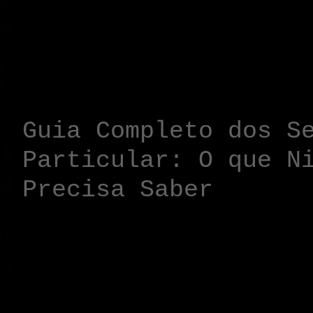
alto padrão, não há
amadorismo, improvi
q...
Guia Completo dos S
Particular: O que N
Precisa Saber
Contratar um deteti
decisão delicada e 
de dúvidas. A profi
regulamentada pela 