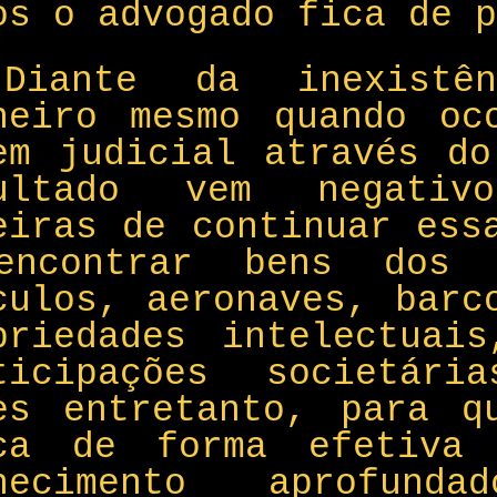
os o advogado fica de p
Diante da inexistê
heiro mesmo quando oc
em judicial através do
ultado vem negativ
eiras de continuar ess
ncontrar bens dos 
culos, aeronaves, barc
priedades intelectuais
ticipações societári
es entretanto, para q
ca de forma efetiva
nhecimento aprofun