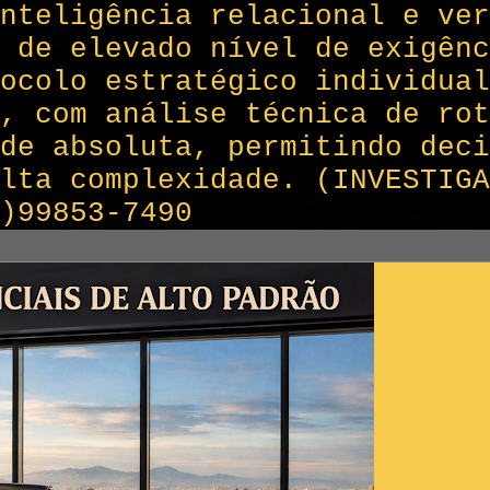
nteligência relacional e ver
 de elevado nível de exigênc
ocolo estratégico individual
, com análise técnica de rot
de absoluta, permitindo deci
alta complexidade. (INVESTIG
)99853-7490