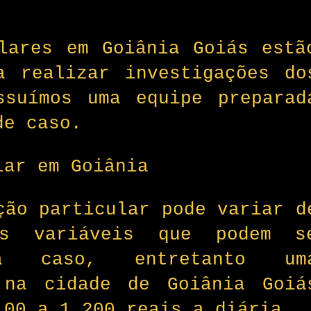
lares em Goiânia Goiás estã
a realizar investigações do
ssuímos uma equipe preparad
de caso.
lar em Goiânia
ção particular pode variar d
as variáveis que podem s
da caso, entretanto um
 na cidade de Goiânia Goiá
.00 a 1.200 reais a diária.