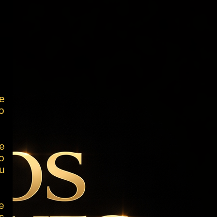
e
o
e
o
u
e