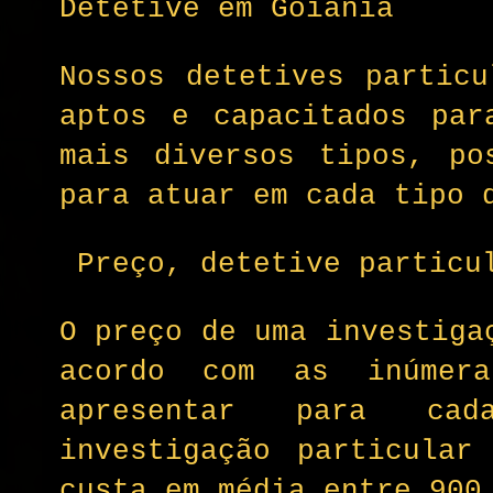
Detetive em Goiânia
Nossos detetives particu
aptos e capacitados par
mais diversos tipos, po
para atuar em cada tipo 
Preço, detetive particu
O preço de uma investiga
acordo com as inúmer
apresentar para ca
investigação particular
custa em média entre 900