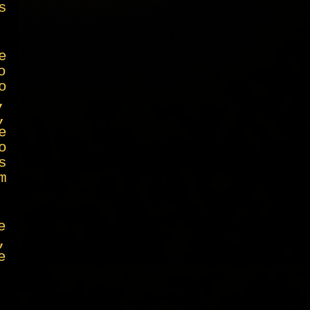
s
e
o
o
,
,
e
o
s
m
e
,
e