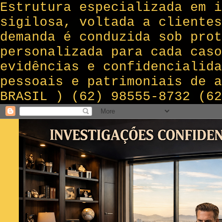
Estrutura especializada em i
sigilosa, voltada a clientes
demanda é conduzida sob prot
personalizada para cada caso
evidências e confidencialida
pessoais e patrimoniais de 
BRASIL ) (62) 98555-8732 (62