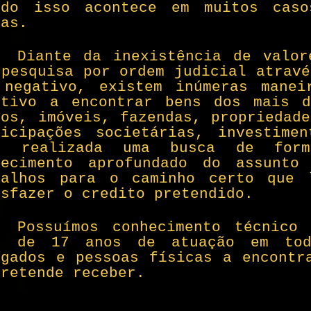
ndo isso acontece em muitos cas
das.
Diante da inexistência de valor
 pesquisa por ordem judicial atravé
 negativo, existem inúmeras mane
etivo a encontrar bens dos mais d
cos, imóveis, fazendas, propriedade
ticipações societárias, investime
a realizada uma busca de for
hecimento aprofundado do assunto
balhos para o caminho certo que 
isfazer o credito pretendido.
Possuímos conhecimento técnico
s de 17 anos de atuação em tod
ogados e pessoas físicas a encontr
pretende receber.