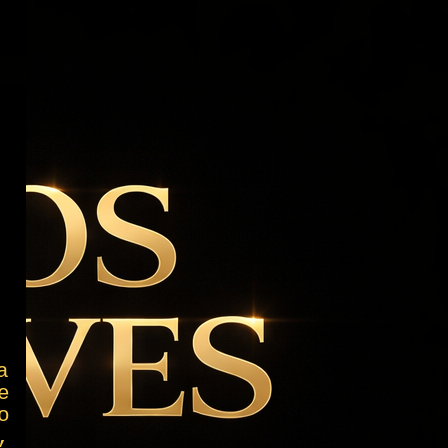
a
e
o
,